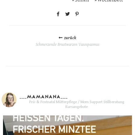
Stillen
Wochenbett
POSTS
NAVIGATION
zurück
Schmerzende Brustwarzen Vasospasmus
___MAMANANA___
Prä- & Postnatal Mütterpflege / Mom Support
Stillberatung
Kursangebote