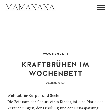
Babymassage, Mütterpflege und Stillberatung in Berlin Pankow
und Prenzlauer Berg.
MAMANAN
Babymassage, Mütterpflege und Stillberatung in Berlin Pankow und
Skip
Prenzlauer Berg
to
content
VON EINER
WOCHENBETT
MUTTER FÜ
KRAFTBRÜHEN IM
WOCHENBETT
MÜTTER
22. August 2023
Wohltat für Körper und Seele
Die Zeit nach der Geburt eines Kindes, ist eine Phase der
Veränderungen, der Erholung und der Neuanpassung.