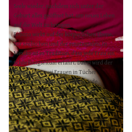
Seele wieder, nachdem sich unter der
Geburt alles geöffnet hat, um neues Leben
auf die Welt zu bringen.
Rebozo wirkt auf der körperlichen Ebene,
der seelischen und der emotionalen. In
Mexiko ist es Tradition, dass jede Frau ein
Schließungsritual erfährt. Dabei wird der
Körper von zwei Frauen in Tücher
gewickelt und straff gehalten. Jede
Körperebene wird etwa 5 Minuten
geschlossen. Es wirkt kraftschöpfend für
einen Neubeginn.