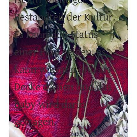
Bestandteil der Kultur.
Es kann den Status
einer Frau zeigen, es
kann wärmen und als
Decke dienen und das
Baby wird darin
getragen.