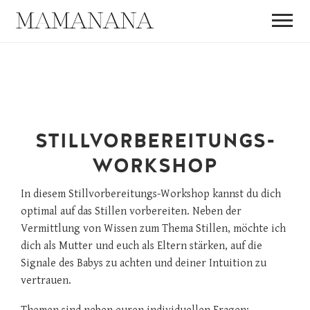
Babymassage, Mütterpflege und Stillberatung in Berlin Pankow
und Prenzlauer Berg.
MAMANAN
Babymassage, Mütterpflege und Stillberatung in Berlin Pankow und
Skip
Prenzlauer Berg
to
content
VON EINER
STILLVORBEREITUNGS-
WORKSHOP
MUTTER FÜ
In diesem Stillvorbereitungs-Workshop kannst du dich
optimal auf das Stillen vorbereiten. Neben der
MÜTTER
Vermittlung von Wissen zum Thema Stillen, möchte ich
dich als Mutter und euch als Eltern stärken, auf die
Signale des Babys zu achten und deiner Intuition zu
vertrauen.