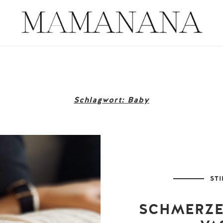
und Prenzlauer Berg.
MAMANA
Babymassage, Mütterpflege und Stillberatung in Berlin Pankow und 
EINER M
Schlagwort:
Baby
MÜ
ST
SCHMERZE