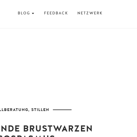
BLOG
FEEDBACK
NETZWERK
NA: VON
Prenzlauer Berg
UTTER FÜR
TTER
ILLBERATUNG
,
STILLEN
NDE BRUSTWARZEN